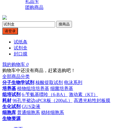
礼品卡
团购商品
搜商品
请登录
试纸条
试剂盒
封口膜
我的购物车
0
购物车中还没有商品，赶紧选购吧！
全部商品分类
分子生物学试剂
核酸提取试剂
电泳系列
培养基
植物组培培养基
细菌培养基
组培试剂
6-苄氨基嘌呤（6-BA）
激动素（KT）
耗材
96孔半裙边qPCR板（200µL）
高透光粘性封板膜
生化试剂
GUS染液
细胞库
普通细胞系
稳转细胞系
生物资源